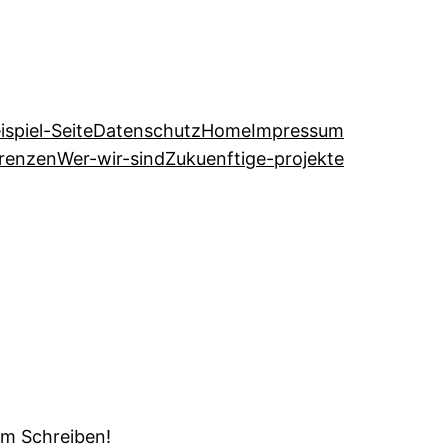
ispiel-Seite
Datenschutz
Home
Impressum
erenzen
Wer-wir-sind
Zukuenftige-projekte
em Schreiben!