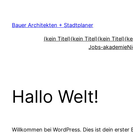
Zum
Inhalt
springen
Bauer Architekten + Stadtplaner
(kein Titel)
(kein Titel)
(kein Titel)
(ke
Jobs-akademie
Ni
Hallo Welt!
Willkommen bei WordPress. Dies ist dein erster 