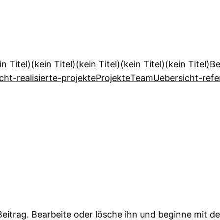
in Titel)
(kein Titel)
(kein Titel)
(kein Titel)
(kein Titel)
Be
cht-realisierte-projekte
Projekte
Team
Uebersicht-ref
Beitrag. Bearbeite oder lösche ihn und beginne mit d