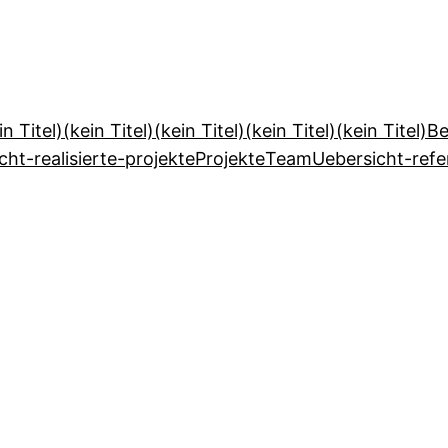
in Titel)
(kein Titel)
(kein Titel)
(kein Titel)
(kein Titel)
Be
cht-realisierte-projekte
Projekte
Team
Uebersicht-ref