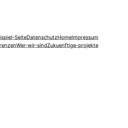
ispiel-Seite
Datenschutz
Home
Impressum
erenzen
Wer-wir-sind
Zukuenftige-projekte